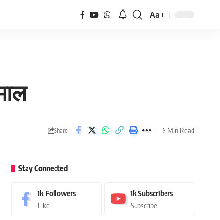
Aa
धमाल
6 Min Read
Share
Stay Connected
1k
Followers
1k
Subscribers
Like
Subscribe