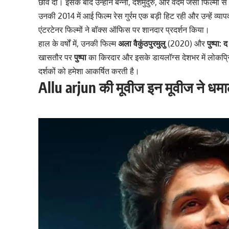
छवि दी। इसके बाद उन्होंने बन्नी, देशमुदुरु, और वेदम जैसी फिल्मों
उनकी 2014 में आई फिल्म रेस गुर्रम एक बड़ी हिट रही और उन्हें व्
एंटरटेनर फिल्मों ने बॉक्स ऑफिस पर शानदार प्रदर्शन किया।
हाल के वर्षों में, उनकी फिल्म
अला वैकुंठपुरमुलु
(2020) और
पुष्पा: 
खासतौर पर
पुष्पा
का किरदार और इसके डायलॉग्स देशभर में लोकप्रि
दर्शकों को हमेशा आकर्षित करती है।
Allu arjun की मूवीज इन मूवीज ने धमा