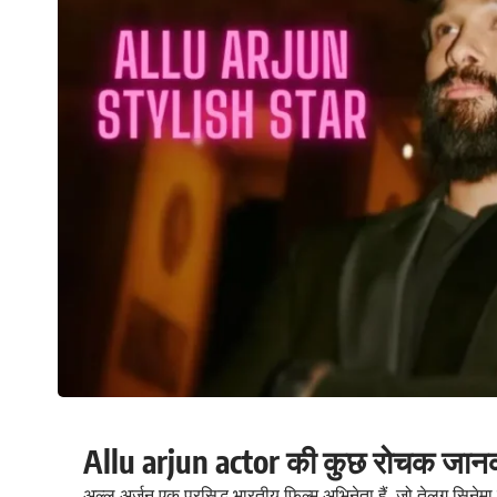
Allu arjun actor की कुछ रोचक जान
अल्लू अर्जुन एक प्रसिद्ध भारतीय फिल्म अभिनेता हैं, जो तेलुगु सिनेम